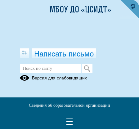
МБОУ ДО «ЦСИДТ»
Написать письмо
Формы документов, связанных с
Версия для слабовидящих
противодействием коррупции, для
заполнения
05.07.2023
Сведения об образовательной организации