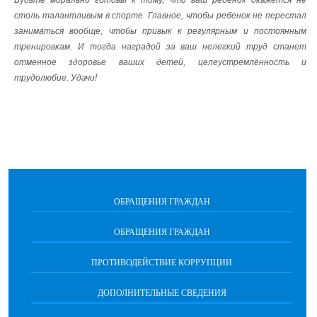
Будьте морально готовы к тому, что ваш ребенок окажется не
столь талантливым в спорте. Главное, чтобы ребенок не перестал
заниматься вообще, чтобы привык к регулярным и постоянным
тренировкам. И тогда наградой за ваш нелегкий труд станет
отменное здоровье ваших детей, целеустремлённость и
трудолюбие. Удачи!
ОБРАЩЕНИЯ ГРАЖДАН
ОБРАЩЕНИЯ ГРАЖДАН
ПРОТИВОДЕЙСТВИЕ КОРРУПЦИИ
ДОПОЛНИТЕЛЬНЫЕ СВЕДЕНИЯ