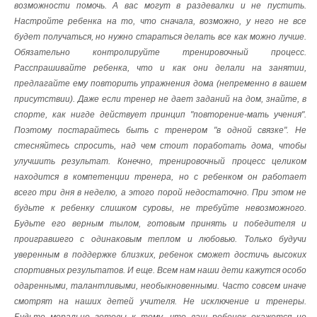
возможности помочь. А вас могут в раздевалки и не пустить.
Настройте ребенка на то, что сначала, возможно, у него не все
будет получаться, но нужно стараться делать все как можно лучше.
Обязательно контролируйте тренировочный процесс.
Расспрашивайте ребенка, что и как они делали на занятии,
предлагайте ему повторить упражнения дома (непременно в вашем
присутствии). Даже если тренер не дает заданий на дом, знайте, в
спорте, как нигде действует принцип "повторение-мать учения".
Поэтому постарайтесь быть с тренером "в одной связке". Не
стесняйтесь спросить, над чем стоит поработать дома, чтобы
улучшить результат. Конечно, тренировочный процесс целиком
находится в компетенции тренера, но с ребенком он работает
всего три дня в неделю, а этого порой недостаточно. При этом не
будьте к ребенку слишком суровы, не требуйте невозможного.
Будьте его верным тылом, готовым принять и победителя и
проигравшего с одинаковым теплом и любовью. Только будучи
уверенным в поддержке близких, ребенок сможет достичь высоких
спортивных результатов. И еще. Всем нам наши дети кажутся особо
одаренными, талантливыми, необыкновенными. Часто совсем иначе
смотрят на наших детей учителя. Не исключение и тренеры.