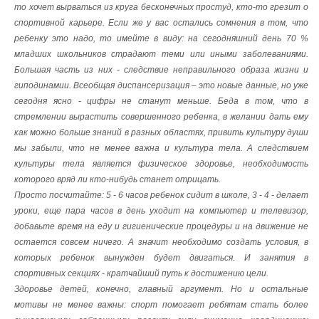
то хочет вырваться из круга бесконечных простуд, кто-то грезит о
спортивной карьере. Если же у вас остались сомнения в том, что
ребенку это надо, то имейте в виду: на сегодняшний день 70 %
младших школьников страдают теми или иными заболеваниями.
Большая часть из них - следствие неправильного образа жизни и
гиподинамии. Всеобщая диспансеризация – это новые данные, но уже
сегодня ясно - цифры не станут меньше. Беда в том, что в
стремлении вырастить совершенного ребенка, в желании дать ему
как можно больше знаний в разных областях, привить культуру души
мы забыли, что не менее важна и культура тела. А следствием
культуры тела является физическое здоровье, необходимость
которого вряд ли кто-нибудь станет отрицать.
Просто посчитайте: 5 - 6 часов ребенок сидит в школе, 3 - 4 - делает
уроки, еще пара часов в день уходит на компьютер и телевизор,
добавьте время на еду и гигиенические процедуры и на движение не
остается совсем ничего. А значит необходимо создать условия, в
которых ребенок вынужден будет двигаться. И занятия в
спортивных секциях - кратчайший путь к достижению цели.
Здоровье детей, конечно, главный аргумент. Но и остальные
мотивы не менее важны: спорт помогает ребятам стать более