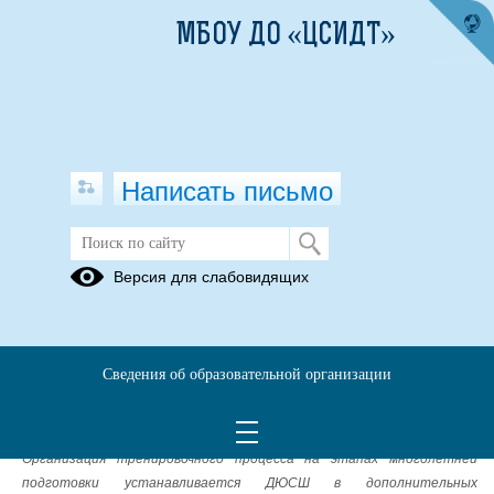
МБОУ ДО «ЦСИДТ»
Написать письмо
Часто задаваемые вопросы
Версия для слабовидящих
На каких этапах ведётся обучение в ДЮСШ?
В МБОУ ДО «ДЮСШ» устанавливаются следующие этапы
многолетней подготовки:
Сведения об образовательной организации
1)спортивно-оздоровительный этап (СО);
2)этап начальной подготовки (НП);
3)тренировочный этап (Т);
Организация тренировочного процесса на этапах многолетней
подготовки устанавливается ДЮСШ в дополнительных