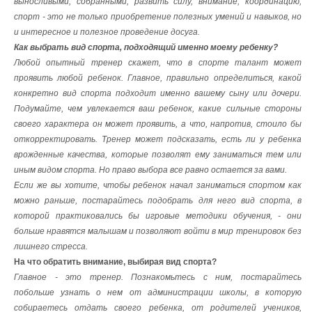
выносливыми, собранными, развить силу, внимание, координацию;
спорт - это не только приобретение полезных умений и навыков, но
и интересное и полезное проведение досуга.
Как выбрать вид спорта, подходящий именно моему ребенку?
Любой опытный тренер скажет, что в спорте талант может
проявить любой ребенок. Главное, правильно определиться, какой
конкретно вид спорта подходит именно вашему сыну или дочери.
Подумайте, чем увлекается ваш ребенок, какие сильные стороны
своего характера он может проявить, а что, напротив, стоило бы
откорректировать. Тренер может подсказать, есть ли у ребенка
врожденные качества, которые позволят ему заниматься тем или
иным видом спорта. Но право выбора все равно остается за вами.
Если же вы хотите, чтобы ребенок начал заниматься спортом как
можно раньше, постарайтесь подобрать для него вид спорта, в
которой практиковались бы игровые методики обучения, - они
больше нравятся малышам и позволяют войти в мир тренировок без
лишнего стресса.
На что обратить внимание, выбирая вид спорта?
Главное - это тренер. Познакомьтесь с ним, постарайтесь
побольше узнать о нем от администрации школы, в которую
собираетесь отдать своего ребенка, от родителей учеников,